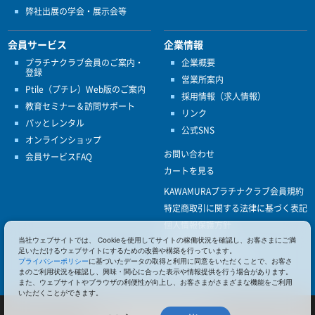
弊社出展の学会・展示会等
会員サービス
企業情報
プラチナクラブ会員のご案内・
企業概要
登録
営業所案内
Ptile（プチレ）Web版のご案内
採用情報（求人情報）
教育セミナー＆訪問サポート
リンク
パッとレンタル
公式SNS
オンラインショップ
お問い合わせ
会員サービスFAQ
カートを見る
KAWAMURAプラチナクラブ会員規約
特定商取引に関する法律に基づく表記
個人情報保護方針
当社ウェブサイトでは、 Cookieを使用してサイトの稼働状況を確認し、お客さまにご満
ISO9001
足いただけるウェブサイトにするための改善や構築を行っています。
健康経営優良法人認定
プライバシーポリシー
に基づいたデータの取得と利用に同意をいただくことで、お客さ
まのご利用状況を確認し、興味・関心に合った表示や情報提供を行う場合があります。
また、ウェブサイトやブラウザの利便性が向上し、お客さまがさまざまな機能をご利用
いただくことができます。
© 2017 Pacific Supply Co.,Ltd.