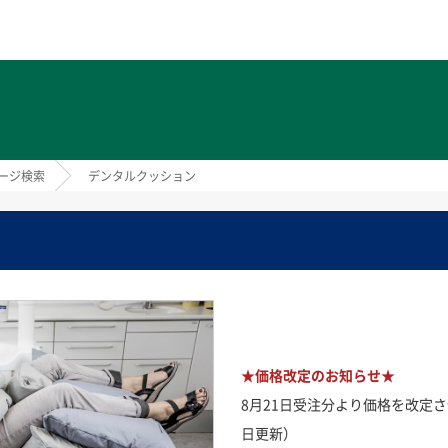
ト
ージ検索
デンタルクッション
★価格改定のお知らせ★
8月21日受注分より価格を改定さ
日更新）