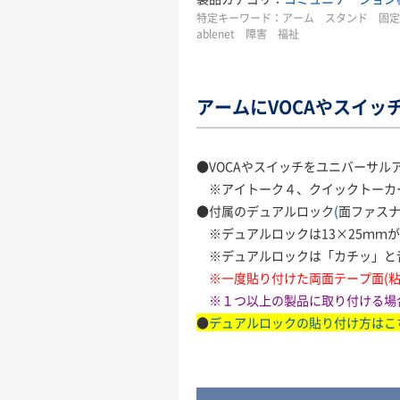
特定キーワード：
アーム スタンド 固
ablenet 障害 福祉
アームにVOCAやスイッ
●VOCAやスイッチをユニバーサ
※アイトーク４、クイックトーカー
●付属のデュアルロック
(
面ファスナ
※デュアルロックは13×25ｍｍ
※デュアルロックは「カチッ」と
※一度貼り付けた両面テープ面(
※１つ以上の製品に取り付ける場
●
デュアルロックの貼り付け方はこ