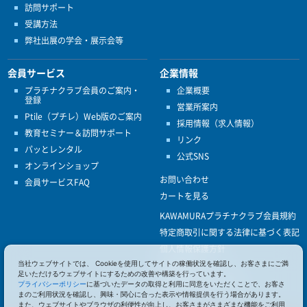
訪問サポート
受講方法
弊社出展の学会・展示会等
会員サービス
企業情報
プラチナクラブ会員のご案内・
企業概要
登録
営業所案内
Ptile（プチレ）Web版のご案内
採用情報（求人情報）
教育セミナー＆訪問サポート
リンク
パッとレンタル
公式SNS
オンラインショップ
お問い合わせ
会員サービスFAQ
カートを見る
KAWAMURAプラチナクラブ会員規約
特定商取引に関する法律に基づく表記
個人情報保護方針
当社ウェブサイトでは、 Cookieを使用してサイトの稼働状況を確認し、お客さまにご満
ISO9001
足いただけるウェブサイトにするための改善や構築を行っています。
健康経営優良法人認定
プライバシーポリシー
に基づいたデータの取得と利用に同意をいただくことで、お客さ
まのご利用状況を確認し、興味・関心に合った表示や情報提供を行う場合があります。
また、ウェブサイトやブラウザの利便性が向上し、お客さまがさまざまな機能をご利用