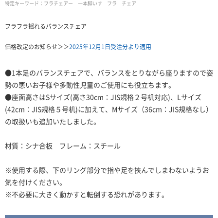
特定キーワード：
フラチェアー 一本脚いす フラ チェア
フラフラ揺れるバランスチェア
価格改定のお知らせ＞＞
2025年12月1日受注分より適用
●1本足のバランスチェアで、バランスをとりながら座りますので姿
勢の悪いお子様や多動性児童のご使用にも役立ちます。
●座面高さはSサイズ(高さ30cm：JIS規格２号机対応)、Lサイズ
(42cm：JIS規格５号机)に加えて、Mサイズ（36cm：JIS規格なし）
の取扱いも追加いたしました。
材質：シナ合板 フレーム：スチール
※使用する際、下のリング部分で指や足を挟んでしまわないようお
気を付けください。
※不必要に大きく動かすと転倒する恐れがあります。