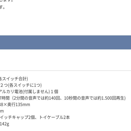
す。
各スイッチ合計)
２つ(各スイッチに1つ)
アルカリ電池(付属しません)１個
7時間（2分間の音声では約140回、10秒間の音声では約1.500回再生)
8×奥行135mm
mm
イッチキャップ2個、トイケーブル2本
42g