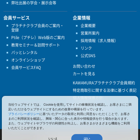
弊社出展の学会・展示会等
会員サービス
企業情報
プラチナクラブ会員のご案内・
企業概要
登録
営業所案内
Ptile（プチレ）Web版のご案内
採用情報（求人情報）
教育セミナー＆訪問サポート
リンク
パッとレンタル
公式SNS
オンラインショップ
お問い合わせ
会員サービスFAQ
カートを見る
KAWAMURAプラチナクラブ会員規約
特定商取引に関する法律に基づく表記
個人情報保護方針
ISO9001
当社ウェブサイトでは、 Cookieを使用してサイトの稼働状況を確認し、お客さまにご満
足いただけるウェブサイトにするための改善や構築を行っています。
健康経営優良法人認定
プライバシーポリシー
に基づいたデータの取得と利用に同意をいただくことで、お客さ
まのご利用状況を確認し、興味・関心に合った表示や情報提供を行う場合があります。
また、ウェブサイトやブラウザの利便性が向上し、お客さまがさまざまな機能をご利用
いただくことができます。
© 2017 Pacific Supply Co.,Ltd.
コンテンツの無断使用・転載を禁じます。
いいえ
はい