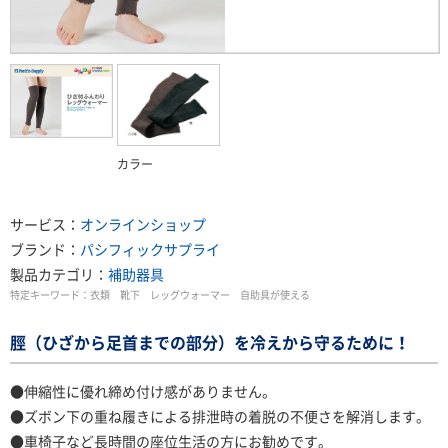
カラー
サービス：
オンラインショップ
ブランド：
パシフィックサプライ
製品カテゴリ：
補助器具
特定キーワード：
衣類 靴下 レッグウォーマー 自助具が使える
脛（ひざから足首までの部分）を冷えから守るために！
●伸縮性に優れ締め付け感がありません。
●ズボン下の重ね履きによる排泄時の着脱の不便さを解消します。
●車椅子など長時間の座位生活の方にお勧めです。