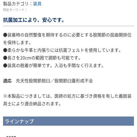
製品カテゴリ：
装具
特定キーワード：
抗菌加工により、安心です。
●装着時の自然整復を期待するのに必要とする股関節の屈曲開排位
を保持します。
●柔らかな牛革と内張りには抗菌フェルトを使用しています。
●長さを20cmの範囲で調節も可能です。
●装具の脱着が簡単です。入浴も手間なく行えます。
適応
先天性股関節脱臼／股関節臼蓋形成不全
※本製品につきましては、医師の処方に基づき資格を有した義肢装
具士により適合納品されます。
ラインナップ