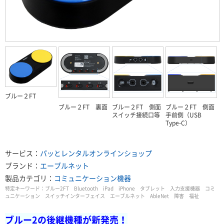
ブルー２FT
ブルー２FT 裏面
ブルー２FT 側面
ブルー２FT 側面
スイッチ接続口等
手前側（USB
Type-C）
サービス：
パッとレンタル
オンラインショップ
ブランド：
エーブルネット
製品カテゴリ：
コミュニケーション機器
特定キーワード：
ブルー2FT Bluetooth iPad iPhone タブレット 入力支援機器 コミ
ュニケーション スイッチインターフェイス エーブルネット AbleNet 障害 福祉
ブルー2の後継機種が新発売
！