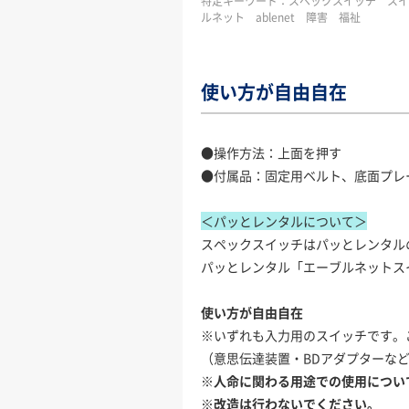
特定キーワード：
スペックスイッチ スイ
ルネット ablenet 障害 福祉
使い方が自由自在
●操作方法：上面を押す
●付属品：固定用ベルト、底面プレ
＜パッとレンタルについて＞
スペックスイッチはパッとレンタル
パッとレンタル
「エーブルネットス
使い方が自由自在
※いずれも入力用のスイッチです。
（意思伝達装置・BDアダプターな
※人命に関わる用途での使用につい
※改造は行わないでください。