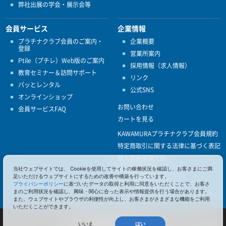
弊社出展の学会・展示会等
会員サービス
企業情報
プラチナクラブ会員のご案内・
企業概要
登録
営業所案内
Ptile（プチレ）Web版のご案内
採用情報（求人情報）
教育セミナー＆訪問サポート
リンク
パッとレンタル
公式SNS
オンラインショップ
お問い合わせ
会員サービスFAQ
カートを見る
KAWAMURAプラチナクラブ会員規約
特定商取引に関する法律に基づく表記
個人情報保護方針
当社ウェブサイトでは、 Cookieを使用してサイトの稼働状況を確認し、お客さまにご満
ISO9001
足いただけるウェブサイトにするための改善や構築を行っています。
健康経営優良法人認定
プライバシーポリシー
に基づいたデータの取得と利用に同意をいただくことで、お客さ
まのご利用状況を確認し、興味・関心に合った表示や情報提供を行う場合があります。
また、ウェブサイトやブラウザの利便性が向上し、お客さまがさまざまな機能をご利用
いただくことができます。
© 2017 Pacific Supply Co.,Ltd.
コンテンツの無断使用・転載を禁じます。
いいえ
はい