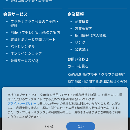
弊社出展の学会・展示会等
会員サービス
企業情報
プラチナクラブ会員のご案内・
企業概要
登録
営業所案内
Ptile（プチレ）Web版のご案内
採用情報（求人情報）
教育セミナー＆訪問サポート
リンク
パッとレンタル
公式SNS
オンラインショップ
お問い合わせ
会員サービスFAQ
カートを見る
KAWAMURAプラチナクラブ会員規約
特定商取引に関する法律に基づく表記
個人情報保護方針
当社ウェブサイトでは、 Cookieを使用してサイトの稼働状況を確認し、お客さまにご満
ISO9001
足いただけるウェブサイトにするための改善や構築を行っています。
健康経営優良法人認定
プライバシーポリシー
に基づいたデータの取得と利用に同意をいただくことで、お客さ
まのご利用状況を確認し、興味・関心に合った表示や情報提供を行う場合があります。
また、ウェブサイトやブラウザの利便性が向上し、お客さまがさまざまな機能をご利用
いただくことができます。
© 2017 Pacific Supply Co.,Ltd.
コンテンツの無断使用・転載を禁じます。
いいえ
はい