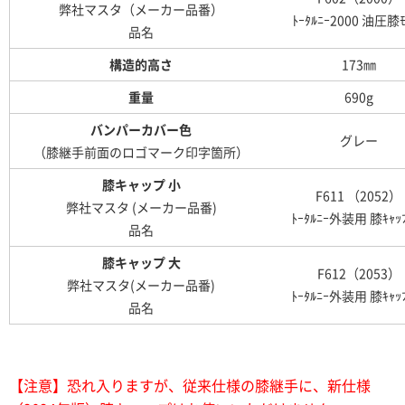
弊社マスタ（メーカー品番）
ﾄｰﾀﾙﾆｰ2000 油圧膝ﾓ
品名
構造的高さ
173㎜
重量
690g
バンパーカバー色
グレー
（膝継手前面のロゴマーク印字箇所）
膝キャップ 小
F611 （2052）
弊社マスタ (メーカー品番)
ﾄｰﾀﾙﾆｰ外装用 膝ｷｬｯ
品名
膝キャップ 大
F612（2053）
弊社マスタ
(メーカー品番)
ﾄｰﾀﾙﾆｰ外装用 膝ｷｬｯ
品名
【注意】恐れ入りますが、従来仕様の膝継手に、新仕様