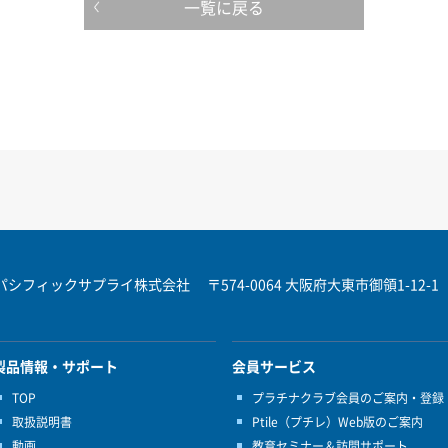
一覧に戻る
パシフィックサプライ株式会社
〒574-0064 大阪府大東市御領1-12-1
製品情報・サポート
会員サービス
TOP
プラチナクラブ会員のご案内・登録
取扱説明書
Ptile（プチレ）Web版のご案内
動画
教育セミナー＆訪問サポート