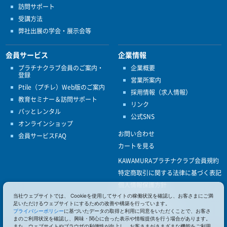
訪問サポート
受講方法
弊社出展の学会・展示会等
会員サービス
企業情報
プラチナクラブ会員のご案内・
企業概要
登録
営業所案内
Ptile（プチレ）Web版のご案内
採用情報（求人情報）
教育セミナー＆訪問サポート
リンク
パッとレンタル
公式SNS
オンラインショップ
お問い合わせ
会員サービスFAQ
カートを見る
KAWAMURAプラチナクラブ会員規約
特定商取引に関する法律に基づく表記
個人情報保護方針
当社ウェブサイトでは、 Cookieを使用してサイトの稼働状況を確認し、お客さまにご満
ISO9001
足いただけるウェブサイトにするための改善や構築を行っています。
健康経営優良法人認定
プライバシーポリシー
に基づいたデータの取得と利用に同意をいただくことで、お客さ
まのご利用状況を確認し、興味・関心に合った表示や情報提供を行う場合があります。
また、ウェブサイトやブラウザの利便性が向上し、お客さまがさまざまな機能をご利用