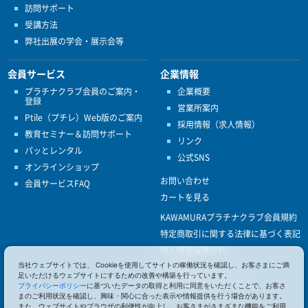
訪問サポート
受講方法
弊社出展の学会・展示会等
会員サービス
企業情報
プラチナクラブ会員のご案内・
企業概要
登録
営業所案内
Ptile（プチレ）Web版のご案内
採用情報（求人情報）
教育セミナー＆訪問サポート
リンク
パッとレンタル
公式SNS
オンラインショップ
お問い合わせ
会員サービスFAQ
カートを見る
KAWAMURAプラチナクラブ会員規約
特定商取引に関する法律に基づく表記
個人情報保護方針
当社ウェブサイトでは、 Cookieを使用してサイトの稼働状況を確認し、お客さまにご満
ISO9001
足いただけるウェブサイトにするための改善や構築を行っています。
健康経営優良法人認定
プライバシーポリシー
に基づいたデータの取得と利用に同意をいただくことで、お客さ
まのご利用状況を確認し、興味・関心に合った表示や情報提供を行う場合があります。
また、ウェブサイトやブラウザの利便性が向上し、お客さまがさまざまな機能をご利用