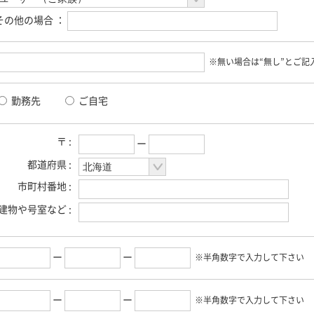
その他の場合 ：
※無い場合は“無し”とご記
勤務先
ご自宅
〒 :
ー
都道府県 :
市町村番地 :
建物や号室など :
ー
ー
※半角数字で入力して下さい
ー
ー
※半角数字で入力して下さい