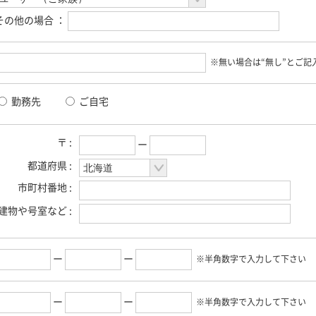
その他の場合 ：
※無い場合は“無し”とご記
勤務先
ご自宅
〒 :
ー
都道府県 :
市町村番地 :
建物や号室など :
ー
ー
※半角数字で入力して下さい
ー
ー
※半角数字で入力して下さい