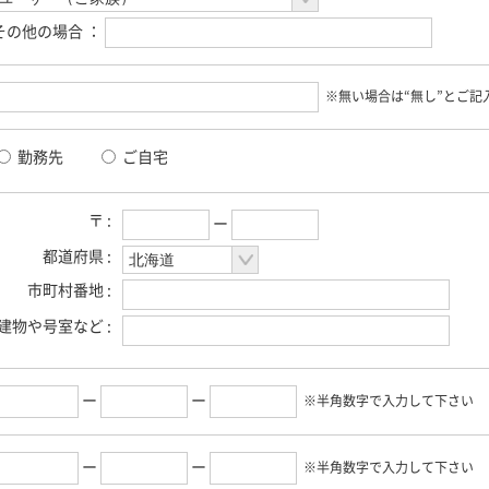
その他の場合 ：
※無い場合は“無し”とご記
勤務先
ご自宅
〒 :
ー
都道府県 :
市町村番地 :
建物や号室など :
ー
ー
※半角数字で入力して下さい
ー
ー
※半角数字で入力して下さい