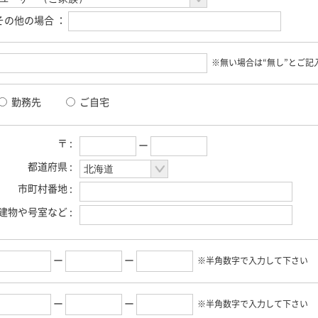
その他の場合 ：
※無い場合は“無し”とご記
勤務先
ご自宅
〒 :
ー
都道府県 :
市町村番地 :
建物や号室など :
ー
ー
※半角数字で入力して下さい
ー
ー
※半角数字で入力して下さい