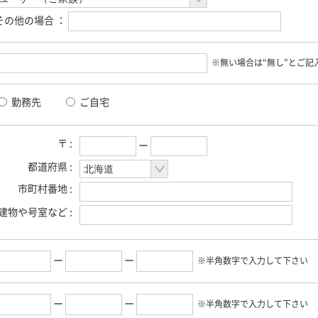
その他の場合 ：
※無い場合は“無し”とご記
勤務先
ご自宅
〒 :
ー
都道府県 :
市町村番地 :
建物や号室など :
ー
ー
※半角数字で入力して下さい
ー
ー
※半角数字で入力して下さい