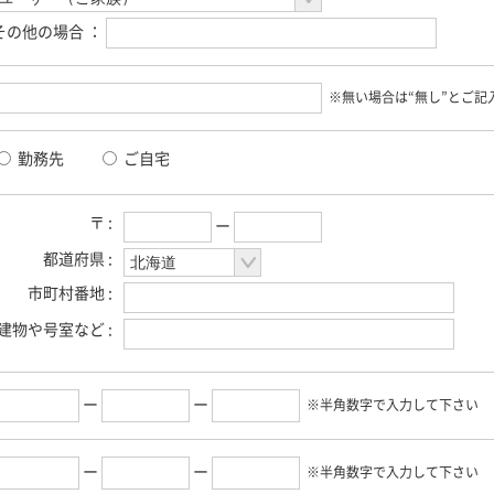
その他の場合 ：
※無い場合は“無し”とご記
勤務先
ご自宅
〒 :
ー
都道府県 :
市町村番地 :
建物や号室など :
ー
ー
※半角数字で入力して下さい
ー
ー
※半角数字で入力して下さい