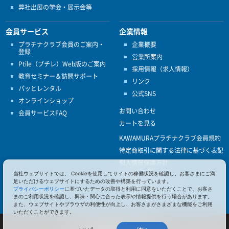
弊社出展の学会・展示会等
会員サービス
企業情報
プラチナクラブ会員のご案内・
企業概要
登録
営業所案内
Ptile（プチレ）Web版のご案内
採用情報（求人情報）
教育セミナー＆訪問サポート
リンク
パッとレンタル
公式SNS
オンラインショップ
お問い合わせ
会員サービスFAQ
カートを見る
KAWAMURAプラチナクラブ会員規約
特定商取引に関する法律に基づく表記
個人情報保護方針
当社ウェブサイトでは、 Cookieを使用してサイトの稼働状況を確認し、お客さまにご満
ISO9001
足いただけるウェブサイトにするための改善や構築を行っています。
健康経営優良法人認定
プライバシーポリシー
に基づいたデータの取得と利用に同意をいただくことで、お客さ
まのご利用状況を確認し、興味・関心に合った表示や情報提供を行う場合があります。
また、ウェブサイトやブラウザの利便性が向上し、お客さまがさまざまな機能をご利用
いただくことができます。
© 2017 Pacific Supply Co.,Ltd.