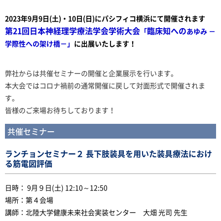
2023年9月9日(土)・10日(日)にパシフィコ横浜にて開催されます
第21回日本神経理学療法学会学術大会
臨床知への
「
あゆみ －
学際性への架け橋
－」
に出展いたします！
弊社からは共催セミナーの開催と企業展示を行います。
本大会ではコロナ禍前の通常開催に戻して対面形式で開催されま
す。
皆様のご来場お待ちしております！
共催セミナー
ランチョンセミナー２ 長下肢装具を用いた装具療法におけ
る筋電図評価
日時： 9月９日(土) 12:10～12:50
場所：第４会場
講師：北陸大学健康未来社会実装センター 大畑 光司 先生