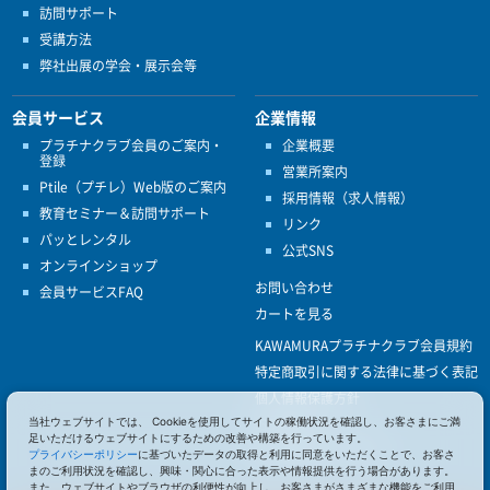
訪問サポート
受講方法
弊社出展の学会・展示会等
会員サービス
企業情報
プラチナクラブ会員のご案内・
企業概要
登録
営業所案内
Ptile（プチレ）Web版のご案内
採用情報（求人情報）
教育セミナー＆訪問サポート
リンク
パッとレンタル
公式SNS
オンラインショップ
お問い合わせ
会員サービスFAQ
カートを見る
KAWAMURAプラチナクラブ会員規約
特定商取引に関する法律に基づく表記
個人情報保護方針
当社ウェブサイトでは、 Cookieを使用してサイトの稼働状況を確認し、お客さまにご満
ISO9001
足いただけるウェブサイトにするための改善や構築を行っています。
健康経営優良法人認定
プライバシーポリシー
に基づいたデータの取得と利用に同意をいただくことで、お客さ
まのご利用状況を確認し、興味・関心に合った表示や情報提供を行う場合があります。
また、ウェブサイトやブラウザの利便性が向上し、お客さまがさまざまな機能をご利用