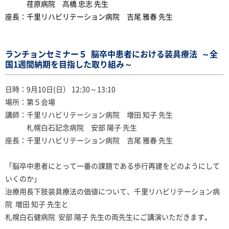
荏原病院 髙橋 忠志 先生
座長：千里リハビリテーション病院 吉尾 雅春 先生
ランチョンセミナー５ 脳卒中患者における装具療法 ～全
国1週間納期を目指した取り組み～
日時：9月10日(日） 12:30～13:10
場所：第５会場
講師：千里リハビリテーション病院 増田 知子 先生
札幌白石記念病院 安部 陽子 先生
座長：千里リハビリテーション病院 吉尾 雅春 先生
「脳卒中患者にとって一番の課題である歩行再建をどのようにして
いくのか」
治療用長下肢装具療法の価値について、千里リハビリテーション病
院 増田 知子 先生と
札幌白石健病院 安部 陽子 先生の両先生にご講演いただきます。