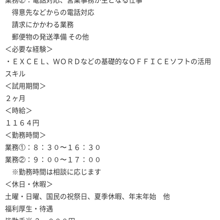
得意先などからの電話対応
請求にかかわる業務
郵便物の発送準備 その他
＜必要な経験＞
・ＥＸＣＥＬ、ＷＯＲＤなどの基礎的なＯＦＦＩＣＥソフトの活用
スキル
＜試用期間＞
２ヶ月
＜時給＞
１１６４円
＜勤務時間＞
業務①：８：３０〜１６：３０
業務②：９：００〜１７：００
※勤務時間は相談に応じます
＜休日・休暇＞
土曜・日曜、国民の祝祭日、夏季休暇、年末年始 他
福利厚生・待遇