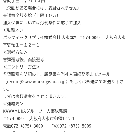
皆勤手当 ２，０００円
（欠勤がある場合には、支給されません）
交通費全額支給（上限１０万）
加入保険については労働条件に応じて加入
＜勤務地＞
パシフィックサプライ株式会社 大東本社 〒574-0064 大阪府大東
市御領１－１２－１
＜選考方法＞
書類選考後、面接選考
＜エントリー方法＞
希望職種を明記の上、履歴書を当社人事総務課までメール
（recruit@kawamura-gishi.co.jp）もしくは郵送にてお送り下さ
い。
まずは書類選考をさせて頂きます。
＜連絡先＞
KAWAMURAグループ 人事総務課
〒574-0064 大阪府大東市御領1-12-1
電話072（875）8000 FAX 072（875）8005