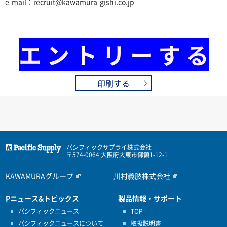
e-mail：recruit@kawamura-gishi.co.jp
エ ン ト リ ー す る
印刷する
パシフィックサプライ株式会社
〒574-0064 大阪府大東市御領1-12-1
KAWAMURAグループ
川村義肢株式会社
Pニュース&トピックス
製品情報・サポート
パシフィックニュース
TOP
パシフィックニュースについて
取扱説明書