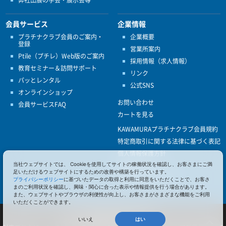
会員サービス
企業情報
プラチナクラブ会員のご案内・
企業概要
登録
営業所案内
Ptile（プチレ）Web版のご案内
採用情報（求人情報）
教育セミナー＆訪問サポート
リンク
パッとレンタル
公式SNS
オンラインショップ
お問い合わせ
会員サービスFAQ
カートを見る
KAWAMURAプラチナクラブ会員規約
特定商取引に関する法律に基づく表記
個人情報保護方針
ISO9001
当社ウェブサイトでは、 Cookieを使用してサイトの稼働状況を確認し、お客さまにご満
足いただけるウェブサイトにするための改善や構築を行っています。
健康経営優良法人認定
プライバシーポリシー
に基づいたデータの取得と利用に同意をいただくことで、お客さ
まのご利用状況を確認し、興味・関心に合った表示や情報提供を行う場合があります。
また、ウェブサイトやブラウザの利便性が向上し、お客さまがさまざまな機能をご利用
いただくことができます。
© 2017 Pacific Supply Co.,Ltd.
コンテンツの無断使用・転載を禁じます。
いいえ
はい