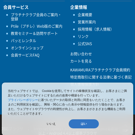
会員サービス
企業情報
プラチナクラブ会員のご案内・
企業概要
登録
営業所案内
Ptile（プチレ）Web版のご案内
採用情報（求人情報）
教育セミナー＆訪問サポート
リンク
パッとレンタル
公式SNS
オンラインショップ
お問い合わせ
会員サービスFAQ
カートを見る
KAWAMURAプラチナクラブ会員規約
特定商取引に関する法律に基づく表記
個人情報保護方針
当社ウェブサイトでは、 Cookieを使用してサイトの稼働状況を確認し、お客さまにご満
ISO9001
足いただけるウェブサイトにするための改善や構築を行っています。
健康経営優良法人認定
プライバシーポリシー
に基づいたデータの取得と利用に同意をいただくことで、お客さ
まのご利用状況を確認し、興味・関心に合った表示や情報提供を行う場合があります。
また、ウェブサイトやブラウザの利便性が向上し、お客さまがさまざまな機能をご利用
いただくことができます。
© 2017 Pacific Supply Co.,Ltd.
コンテンツの無断使用・転載を禁じます。
いいえ
はい
対応ブラウザ ： Internet Explorer 10以上 、FireFox,Chrome最新版 、iOS 10
TOP
以上・Android 4.4以上標準ブラウザ