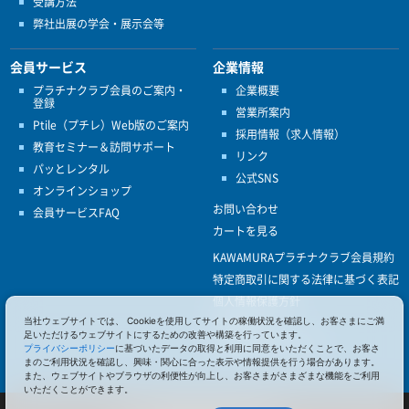
受講方法
弊社出展の学会・展示会等
会員サービス
企業情報
プラチナクラブ会員のご案内・
企業概要
登録
営業所案内
Ptile（プチレ）Web版のご案内
採用情報（求人情報）
教育セミナー＆訪問サポート
リンク
パッとレンタル
公式SNS
オンラインショップ
お問い合わせ
会員サービスFAQ
カートを見る
KAWAMURAプラチナクラブ会員規約
特定商取引に関する法律に基づく表記
個人情報保護方針
当社ウェブサイトでは、 Cookieを使用してサイトの稼働状況を確認し、お客さまにご満
ISO9001
足いただけるウェブサイトにするための改善や構築を行っています。
健康経営優良法人認定
プライバシーポリシー
に基づいたデータの取得と利用に同意をいただくことで、お客さ
まのご利用状況を確認し、興味・関心に合った表示や情報提供を行う場合があります。
また、ウェブサイトやブラウザの利便性が向上し、お客さまがさまざまな機能をご利用
いただくことができます。
© 2017 Pacific Supply Co.,Ltd.