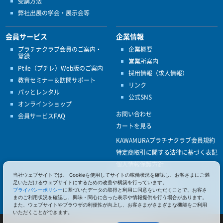
受講方法
弊社出展の学会・展示会等
会員サービス
企業情報
プラチナクラブ会員のご案内・
企業概要
登録
営業所案内
Ptile（プチレ）Web版のご案内
採用情報（求人情報）
教育セミナー＆訪問サポート
リンク
パッとレンタル
公式SNS
オンラインショップ
お問い合わせ
会員サービスFAQ
カートを見る
KAWAMURAプラチナクラブ会員規約
特定商取引に関する法律に基づく表記
個人情報保護方針
ISO9001
当社ウェブサイトでは、 Cookieを使用してサイトの稼働状況を確認し、お客さまにご満
足いただけるウェブサイトにするための改善や構築を行っています。
健康経営優良法人認定
プライバシーポリシー
に基づいたデータの取得と利用に同意をいただくことで、お客さ
まのご利用状況を確認し、興味・関心に合った表示や情報提供を行う場合があります。
また、ウェブサイトやブラウザの利便性が向上し、お客さまがさまざまな機能をご利用
いただくことができます。
© 2017 Pacific Supply Co.,Ltd.