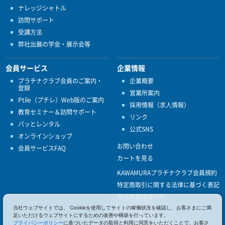
ナレッジシャトル
訪問サポート
受講方法
弊社出展の学会・展示会等
会員サービス
企業情報
プラチナクラブ会員のご案内・
企業概要
登録
営業所案内
Ptile（プチレ）Web版のご案内
採用情報（求人情報）
教育セミナー＆訪問サポート
リンク
パッとレンタル
公式SNS
オンラインショップ
お問い合わせ
会員サービスFAQ
カートを見る
KAWAMURAプラチナクラブ会員規約
特定商取引に関する法律に基づく表記
個人情報保護方針
当社ウェブサイトでは、 Cookieを使用してサイトの稼働状況を確認し、お客さまにご満
ISO9001
足いただけるウェブサイトにするための改善や構築を行っています。
健康経営優良法人認定
プライバシーポリシー
に基づいたデータの取得と利用に同意をいただくことで、お客さ