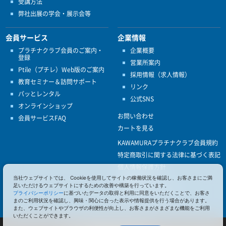
受講方法
弊社出展の学会・展示会等
会員サービス
企業情報
プラチナクラブ会員のご案内・
企業概要
登録
営業所案内
Ptile（プチレ）Web版のご案内
採用情報（求人情報）
教育セミナー＆訪問サポート
リンク
パッとレンタル
公式SNS
オンラインショップ
お問い合わせ
会員サービスFAQ
カートを見る
KAWAMURAプラチナクラブ会員規約
特定商取引に関する法律に基づく表記
個人情報保護方針
ISO9001
当社ウェブサイトでは、 Cookieを使用してサイトの稼働状況を確認し、お客さまにご満
足いただけるウェブサイトにするための改善や構築を行っています。
健康経営優良法人認定
プライバシーポリシー
に基づいたデータの取得と利用に同意をいただくことで、お客さ
まのご利用状況を確認し、興味・関心に合った表示や情報提供を行う場合があります。
また、ウェブサイトやブラウザの利便性が向上し、お客さまがさまざまな機能をご利用
いただくことができます。
© 2017 Pacific Supply Co.,Ltd.