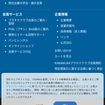
弊社出展の学会・展示会等
会員サービス
企業情報
プラチナクラブ会員のご案内・
企業概要
登録
営業所案内
Ptile（プチレ）Web版のご案内
採用情報（求人情報）
教育セミナー＆訪問サポート
リンク
パッとレンタル
公式SNS
オンラインショップ
お問い合わせ
会員サービスFAQ
カートを見る
KAWAMURAプラチナクラブ会員規約
特定商取引に関する法律に基づく表記
個人情報保護方針
当社ウェブサイトでは、 Cookieを使用してサイトの稼働状況を確認し、お客さまにご満
ISO9001
足いただけるウェブサイトにするための改善や構築を行っています。
健康経営優良法人認定
プライバシーポリシー
に基づいたデータの取得と利用に同意をいただくことで、お客さ
まのご利用状況を確認し、興味・関心に合った表示や情報提供を行う場合があります。
また、ウェブサイトやブラウザの利便性が向上し、お客さまがさまざまな機能をご利用
いただくことができます。
© 2017 Pacific Supply Co.,Ltd.
いいえ
はい