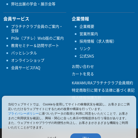
弊社出展の学会・展示会等
会員サービス
企業情報
プラチナクラブ会員のご案内・
企業概要
登録
営業所案内
Ptile（プチレ）Web版のご案内
採用情報（求人情報）
教育セミナー＆訪問サポート
リンク
パッとレンタル
公式SNS
オンラインショップ
お問い合わせ
会員サービスFAQ
カートを見る
KAWAMURAプラチナクラブ会員規約
特定商取引に関する法律に基づく表記
個人情報保護方針
当社ウェブサイトでは、 Cookieを使用してサイトの稼働状況を確認し、お客さまにご満
ISO9001
足いただけるウェブサイトにするための改善や構築を行っています。
健康経営優良法人認定
プライバシーポリシー
に基づいたデータの取得と利用に同意をいただくことで、お客さ
まのご利用状況を確認し、興味・関心に合った表示や情報提供を行う場合があります。
また、ウェブサイトやブラウザの利便性が向上し、お客さまがさまざまな機能をご利用
いただくことができます。
© 2017 Pacific Supply Co.,Ltd.
いいえ
はい