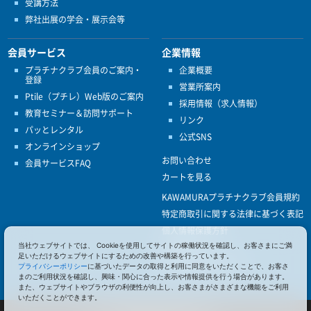
受講方法
弊社出展の学会・展示会等
会員サービス
企業情報
プラチナクラブ会員のご案内・
企業概要
登録
営業所案内
Ptile（プチレ）Web版のご案内
採用情報（求人情報）
教育セミナー＆訪問サポート
リンク
パッとレンタル
公式SNS
オンラインショップ
お問い合わせ
会員サービスFAQ
カートを見る
KAWAMURAプラチナクラブ会員規約
特定商取引に関する法律に基づく表記
個人情報保護方針
ISO9001
当社ウェブサイトでは、 Cookieを使用してサイトの稼働状況を確認し、お客さまにご満
足いただけるウェブサイトにするための改善や構築を行っています。
健康経営優良法人認定
プライバシーポリシー
に基づいたデータの取得と利用に同意をいただくことで、お客さ
まのご利用状況を確認し、興味・関心に合った表示や情報提供を行う場合があります。
また、ウェブサイトやブラウザの利便性が向上し、お客さまがさまざまな機能をご利用
いただくことができます。