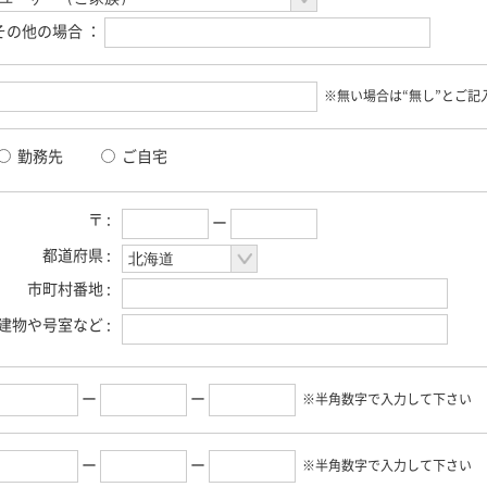
その他の場合 ：
※無い場合は“無し”とご記
勤務先
ご自宅
〒 :
ー
都道府県 :
市町村番地 :
建物や号室など :
ー
ー
※半角数字で入力して下さい
ー
ー
※半角数字で入力して下さい