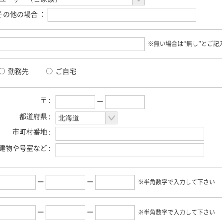
その他の場合 ：
※無い場合は“無し”とご記
勤務先
ご自宅
〒 :
ー
都道府県 :
市町村番地 :
建物や号室など :
ー
ー
※半角数字で入力して下さい
ー
ー
※半角数字で入力して下さい