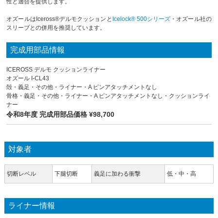
性と適合を提供します。
オズールはIceross®デルモクッションと
Icelock® 500シリーズ
・オズール社の
スリーブとの併用を推奨しています。
完成用部品情報
ICEROSS デルモ クッションライナー
オズール I-CL43
殻・義足・その他・ライナー・A ピンアタッチメントなし
骨格・義足・その他・ライナー・A ピンアタッチメントなし・クッションライ
ナー
令和8年度 完成用部品価格 ¥98,700
対象者
切断レベル
下腿切断
義足に加わる衝撃
低・中・高
ライナー情報