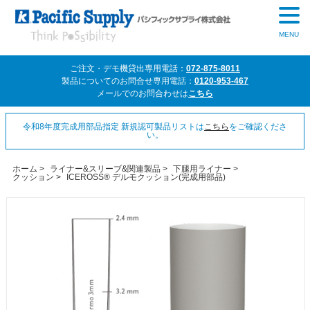
MENU
ご注文・デモ機貸出専用電話：
072-875-8011
製品についてのお問合せ専用電話：
0120-953-467
メールでのお問合わせは
こちら
令和8年度完成用部品指定 新規認可製品リストは
こちら
をご確認くださ
い。
ホーム
>
ライナー&スリーブ&関連製品
>
下腿用ライナー
>
クッション
>
ICEROSS® デルモクッション(完成用部品)