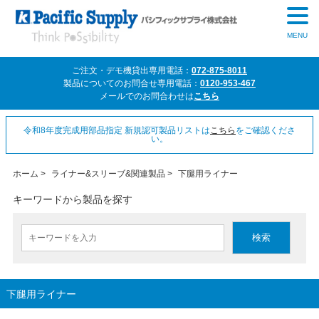
MENU
ご注文・デモ機貸出専用電話：
072-875-8011
製品についてのお問合せ専用電話：
0120-953-467
メールでのお問合わせは
こちら
令和8年度完成用部品指定 新規認可製品リストは
こちら
をご確認くださ
い。
ホーム
>
ライナー&スリーブ&関連製品
>
下腿用ライナー
キーワードから製品を探す
下腿用ライナー