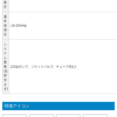
着
圧
通
常
使
-16-20inHg
用
圧
シ
ス
テ
ム
重
量
122g(ポンプ、ソケットバルブ、チューブ含む)
(足
部
含
ま
ず)
特徴アイコン