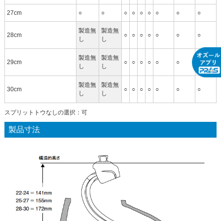
27cm
○
○
○
○
○
○
○
○
○
製造無
製造無
28cm
○
○
○
○
○
○
○
し
し
製造無
製造無
29cm
○
○
○
○
○
○
○
し
し
製造無
製造無
30cm
○
○
○
○
○
○
○
し
し
スプリットトウなしの選択：可
製品寸法