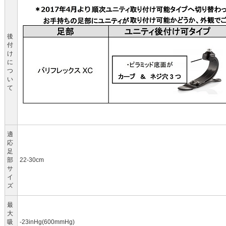
後
付
け
に
つ
い
て
適
応
足
部
22-30cm
サ
イ
ズ
最
大
吸
-23inHg(600mmHg)