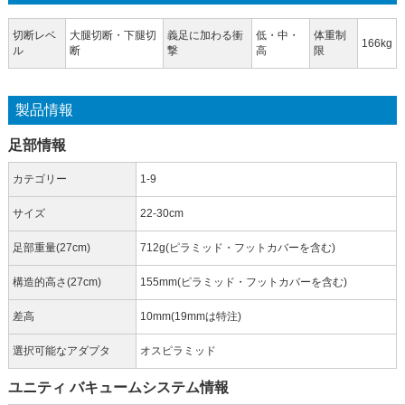
切断レベ
大腿切断・下腿切
義足に加わる衝
低・中・
体重制
166kg
ル
断
撃
高
限
製品情報
足部情報
カテゴリー
1-9
サイズ
22-30cm
足部重量(27cm)
712g(ピラミッド・フットカバーを含む)
構造的高さ(27cm)
155mm(ピラミッド・フットカバーを含む)
差高
10mm(19mmは特注)
選択可能なアダプタ
オスピラミッド
ユニティ バキュームシステム情報