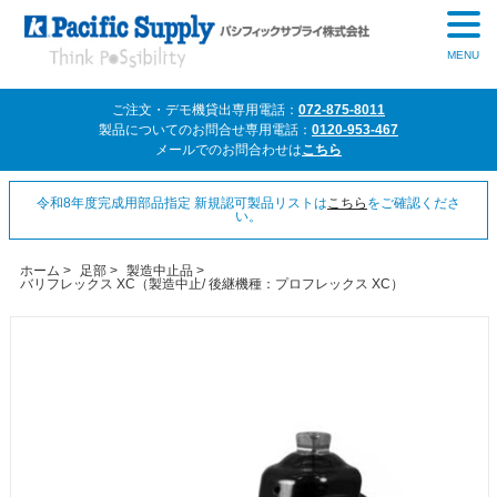
MENU
ご注文・デモ機貸出専用電話：
072-875-8011
製品についてのお問合せ専用電話：
0120-953-467
メールでのお問合わせは
こちら
令和8年度完成用部品指定 新規認可製品リストは
こちら
をご確認くださ
い。
ホーム
>
足部
>
製造中止品
>
バリフレックス XC（製造中止/ 後継機種：プロフレックス XC）