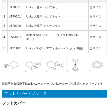
1
UTT0001
Unity 下腿用 バルブキット
全サイズ
2
UTF0001
Unity 大腿用 バルブキット
全サイズ
3
UTF0006
Unity 大腿用 チューブキット
全サイズ
Icelock 544 ソケットアダプタ Unityプレート
全サイズ
4
L-544611
キット
5
UTT1103
Unity バルブ エアフィルターパック（10個）
全サイズ
※
電子制御膝継手Navii
のニーカバーにUnityチューブを接続するクリップです
フットカバー・ソックス
フットカバー