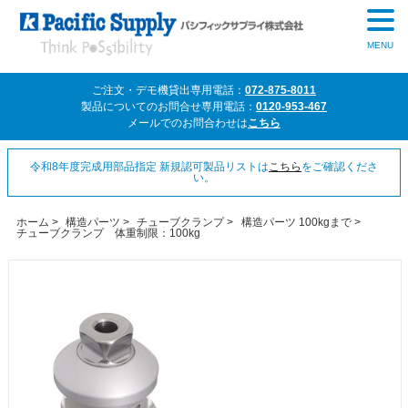
MENU
ご注文・デモ機貸出専用電話：
072-875-8011
製品についてのお問合せ専用電話：
0120-953-467
メールでのお問合わせは
こちら
令和8年度完成用部品指定 新規認可製品リストは
こちら
をご確認くださ
い。
ホーム
>
構造パーツ
>
チューブクランプ
>
構造パーツ 100kgまで
>
チューブクランプ 体重制限：100kg