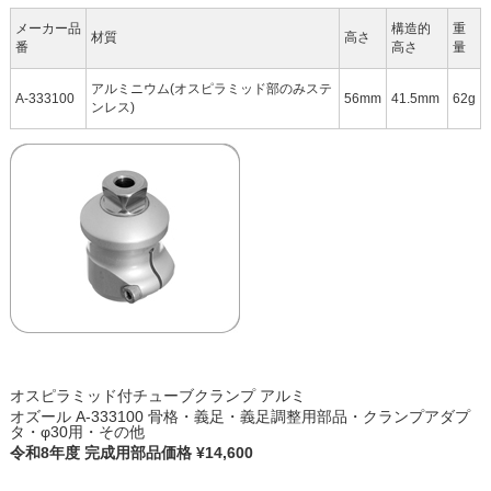
メーカー品
構造的
重
材質
高さ
番
高さ
量
アルミニウム(オスピラミッド部のみステ
A-333100
56mm
41.5mm
62g
ンレス)
オスピラミッド付チューブクランプ アルミ
オズール A-333100 骨格・義足・義足調整用部品・クランプアダプ
タ・φ30用・その他
令和8年度 完成用部品価格 ¥14,600