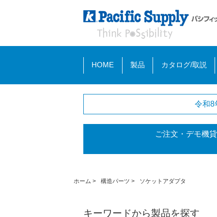
HOME
製品
カタログ/取説
令和8
ご注文・デモ機貸
ホーム
>
構造パーツ
>
ソケットアダプタ
キーワードから製品を探す