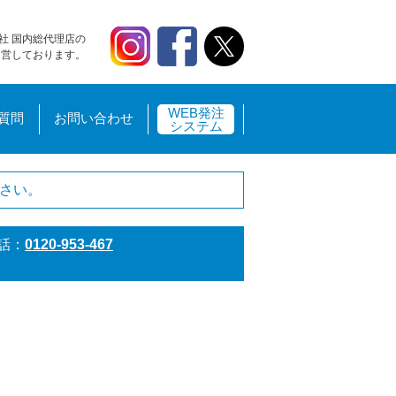
社 国内総代理店の
運営しております。
WEB発注
質問
お問い合わせ
システム
さい。
話：
0120-953-467