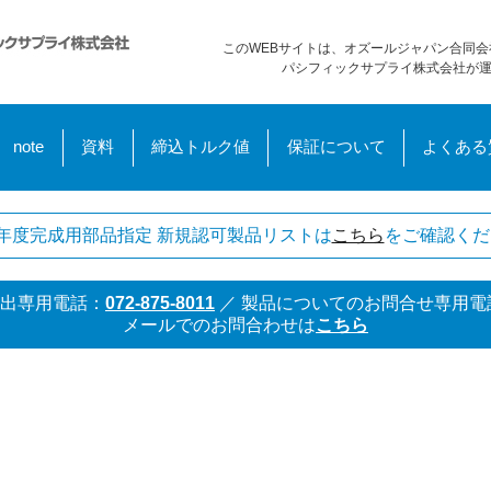
このWEBサイトは、オズールジャパン合同会
パシフィックサプライ株式会社が
note
資料
締込トルク値
保証について
よくある
年度完成用部品指定 新規認可製品リストは
こちら
をご確認くだ
出専用電話：
072-875-8011
／
製品についてのお問合せ専用電
メールでのお問合わせは
こちら