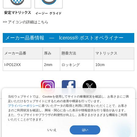
>> アイコンの詳細はこちら
メーカー品番情報 ― Iceross® ポストオペライナー
メーカー品番
厚み
懸垂方法
マトリックス
I-PO12XX
2mm
ロッキング
10cm
当社ウェブサイトでは、 Cookieを使用してサイトの稼働状況を確認し、お客さまにご満
足いただけるウェブサイトにするための改善や構築を行っています。
推奨ブラウザ：Google Chrome（最新版）、Mozilla Firefox（最新版）、Safari5.0以降、
プライバシーポリシー
に基づいたデータの取得と利用に同意をいただくことで、お客さ
Internet Explorer10以上
まのご利用状況を確認し、興味・関心に合った表示や情報提供を行う場合があります。
また、ウェブサイトやブラウザの利便性が向上し、お客さまがさまざまな機能をご利用
Copyright © by Pacific Supply Co.,Ltd. All Rights Reserved. コンテンツの無断使用・転載を
いただくことができます。
禁じます。
パシフィックサプライ株式会社 〒574-0064 大阪府大東市御領1-12-1 TEL.072-875-8013
FAX.072-875-8017
いいえ
はい