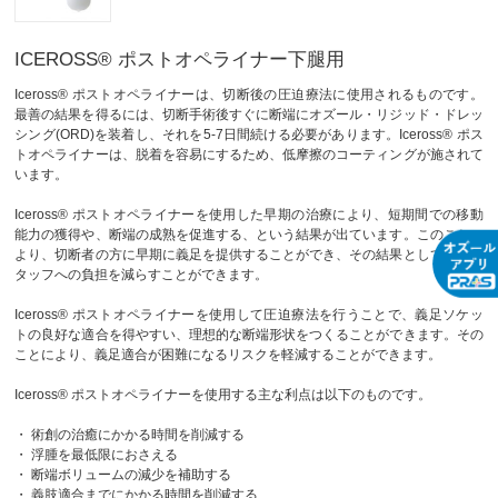
ICEROSS® ポストオペライナー下腿用
Iceross® ポストオペライナーは、切断後の圧迫療法に使用されるものです。
最善の結果を得るには、切断手術後すぐに断端にオズール・リジッド・ドレッ
シング(ORD)を装着し、それを5-7日間続ける必要があります。Iceross® ポス
トオペライナーは、脱着を容易にするため、低摩擦のコーティングが施されて
います。
Iceross® ポストオペライナーを使用した早期の治療により、短期間での移動
能力の獲得や、断端の成熟を促進する、という結果が出ています。このことに
より、切断者の方に早期に義足を提供することができ、その結果として医療ス
タッフへの負担を減らすことができます。
Iceross® ポストオペライナーを使用して圧迫療法を行うことで、義足ソケッ
トの良好な適合を得やすい、理想的な断端形状をつくることができます。その
ことにより、義足適合が困難になるリスクを軽減することができます。
Iceross® ポストオペライナーを使用する主な利点は以下のものです。
・ 術創の治癒にかかる時間を削減する
・ 浮腫を最低限におさえる
・ 断端ボリュームの減少を補助する
・ 義肢適合までにかかる時間を削減する