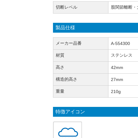
切断レベル
股関節離断・
製品仕様
メーカー品番
A-554300
材質
ステンレス
高さ
42mm
構造的高さ
27mm
重量
210g
特徴アイコン