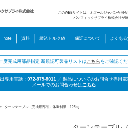
このWEBサイトは、オズールジャパン合同会
パシフィックサプライ株式会社が
note
資料
締込トルク値
保証について
よくある
年度完成用部品指定 新規認可製品リストは
こちら
をご確認くだ
出専用電話：
072-875-8011
／
製品についてのお問合せ専用電
メールでのお問合わせは
こちら
>
ターンテーブル（完成用部品）体重制限：125kg
ターンテーブル