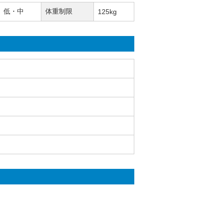
低・中
体重制限
125kg