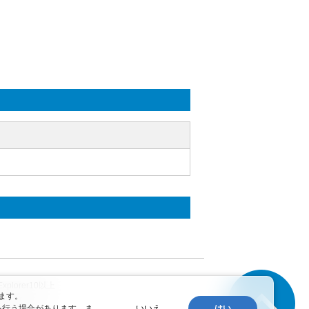
xplorer10以上
ます。
転載を禁じます。
いいえ
はい
を行う場合があります。ま