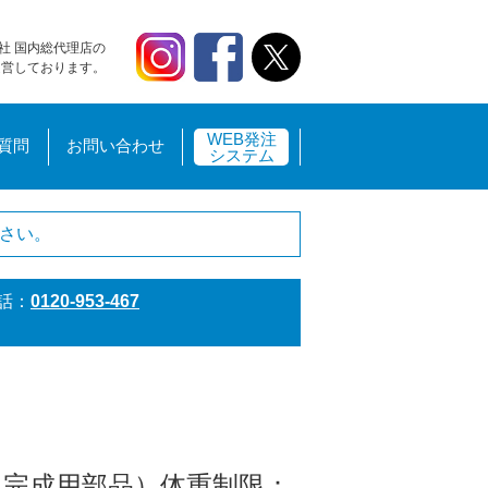
社 国内総代理店の
運営しております。
WEB発注
質問
お問い合わせ
システム
さい。
話：
0120-953-467
（完成用部品）体重制限：