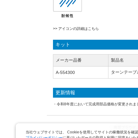
>> アイコンの詳細はこちら
キット
メーカー品番
製品名
ターンテーブ
A-554300
更新情報
・令和8年度において完成用部品価格が変更されました (2
推奨ブラウザ：Goo
当社ウェブサイトでは、 Cookieを使用してサイトの稼働状況
Copyrig
プライバシーポリシー
に基づいたデータの取得と利用に同意をいた