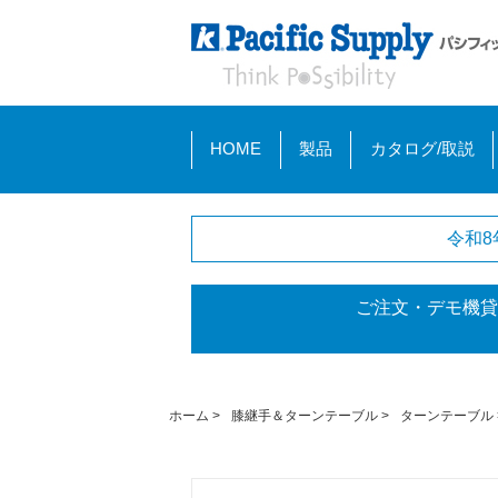
HOME
製品
カタログ/取説
令和8
ご注文・デモ機貸
ホーム
>
膝継手＆ターンテーブル
>
ターンテーブル