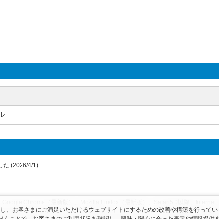
ル
026/4/1)
gle Chrome（最新版）、Mozilla Firefox（最新版）、Safari5.0以降、Internet E
を確認し、お客さまにご満足いただけるウェブサイトにするための改善や構築を行ってい
ht © by Pacific Supply Co.,Ltd. All Rights Reserved. コンテンツの無断使用・
だくことで、お客さまのご利用状況を確認し、興味・関心に合った表示や情報提供