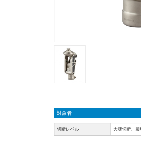
対象者
切断レベル
大腿切断、膝