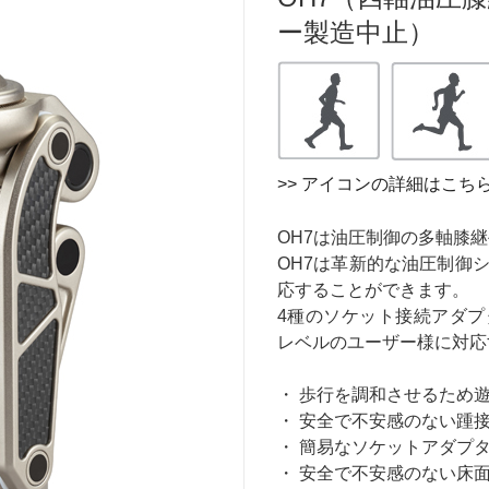
ー製造中止）
>> アイコンの詳細はこち
OH7は油圧制御の多軸膝
OH7は革新的な油圧制御
応することができます。
4種のソケット接続アダ
レベルのユーザー様に対応
・ 歩行を調和させるため
・ 安全で不安感のない踵
・ 簡易なソケットアダプ
・ 安全で不安感のない床