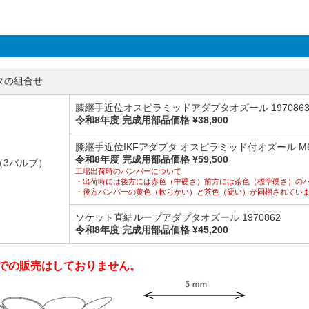
タの組合せ
膝継手近位オスピラミッドアダプタオズール 197086
令和8年度 完成用部品価格 ¥38,900
膝継手近位IKFアダプタ オスピラミッド付オズール M63
令和8年度 完成用部品価格 ¥59,500
（3バルブ）
工場出荷時のバンパーについて
・出荷時には後方には赤色（中硬さ）前方には茶色（標準硬さ）の
・後方バンパーの黄色（軟らかい）と茶色（硬い）が同梱されてい
ソケット直結ループアダプタオズール 1970862
令和8年度 完成用部品価格 ¥45,200
での販売はしておりません。