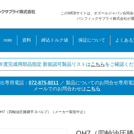
このWEBサイトは、オズールジャパン合同会
パシフィックサプライ株式会社が
note
資料
締込トルク値
保証について
よくある
年度完成用部品指定 新規認可製品リストは
こちら
をご確認くだ
出専用電話：
072-875-8011
／
製品についてのお問合せ専用電
メールでのお問合わせは
こちら
OH7（四軸油圧膝継手 3バルブ）（メーカー製造中止）
OH7（四軸油圧