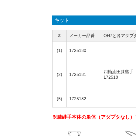
キット
図
メーカー品番
OH7と各アダプ
(1)
1725180
四軸油圧膝継手
(2)
1725181
172518
(5)
1725182
※膝継手本体の単体（アダプタなし）