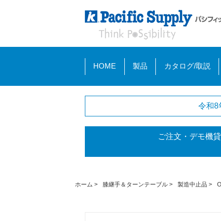
HOME
製品
カタログ/取説
令和8
ご注文・デモ機貸
ホーム
>
膝継手＆ターンテーブル
>
製造中止品
>