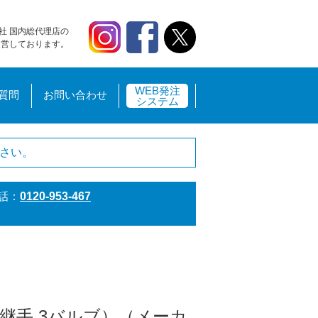
社 国内総代理店の
運営しております。
WEB発注
質問
お問い合わせ
システム
さい。
話：
0120-953-467
膝継手 3バルブ）（メーカ