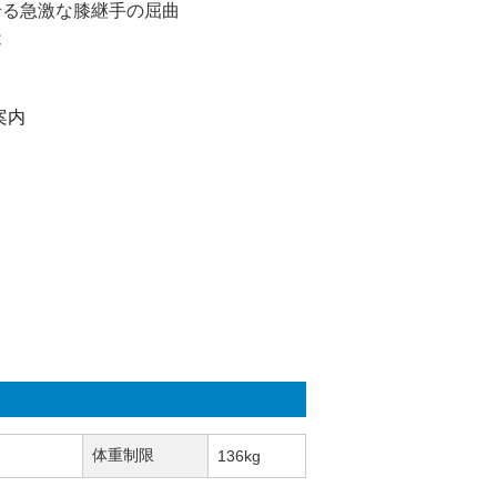
せる急激な膝継手の屈曲
造
案内
体重制限
136kg