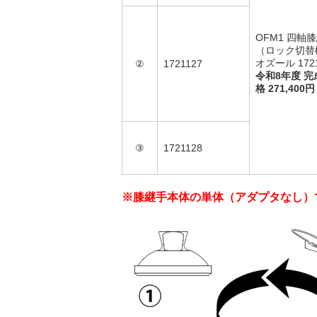
OFM1 四軸
（ロック切替
オズール 172
②
1721127
令和8年度 
格 271,400円
③
1721128
※膝継手本体の単体（アダプタなし）