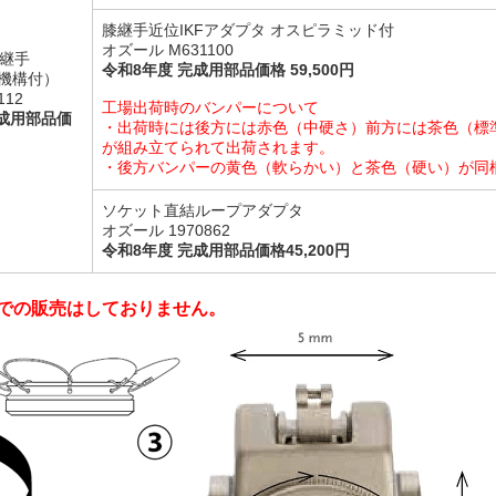
膝継手近位IKFアダプタ オスピラミッド付
オズール M631100
膝継手
令和8年度 完成用部品価格 59,500円
機構付）
112
工場出荷時のバンパーについて
完成用部品価
・出荷時には後方には赤色（中硬さ）前方には茶色（標
が組み立てられて出荷されます。
・後方バンパーの黄色（軟らかい）と茶色（硬い）が同
ソケット直結ループアダプタ
オズール 1970862
令和8年度 完成用部品価格45,200円
での販売はしておりません。