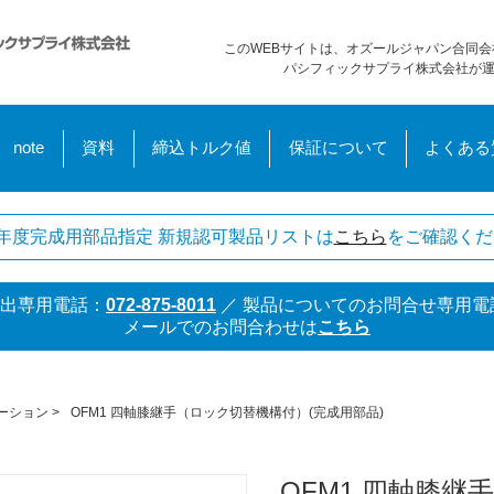
このWEBサイトは、オズールジャパン合同会
パシフィックサプライ株式会社が
note
資料
締込トルク値
保証について
よくある
年度完成用部品指定 新規認可製品リストは
こちら
をご確認くだ
出専用電話：
072-875-8011
／
製品についてのお問合せ専用電
メールでのお問合わせは
こちら
ーション
>
OFM1 四軸膝継手（ロック切替機構付）(完成用部品)
OFM1 四軸膝継