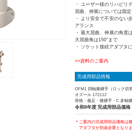
・ ユーザー様のリハビリ
屈曲、伸展については固定
・ より安全で不安のない
アランス
・ 最大屈曲、伸展の角度
大屈曲角は150°まで
・ ソケット接続アダプタ
>>
資料のご案内
完成用部品情報
OFM1 四軸膝継手（ロック切
オズール 172112
骨格・義足・膝継手・C 多軸
令和8年度 完成用部品価格 ¥2
＊ご案内の完成用部品価格は
アダプタが別途必要となり