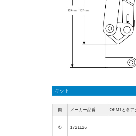
キット
図
メーカー品番
OFM1と各
①
1721126