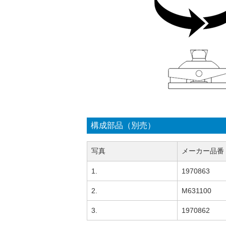
構成部品（別売）
写真
メーカー品番
1.
1970863
2.
M631100
3.
1970862