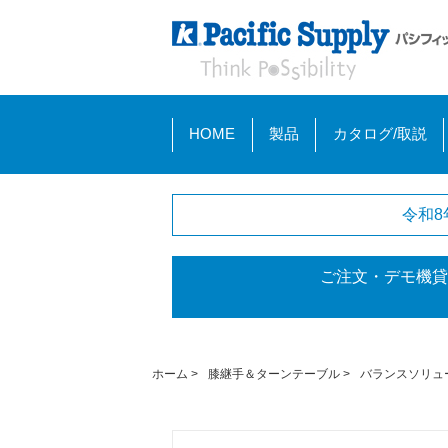
HOME
製品
カタログ/取説
令和8
ご注文・デモ機貸
ホーム
>
膝継手＆ターンテーブル
>
バランスソリュ