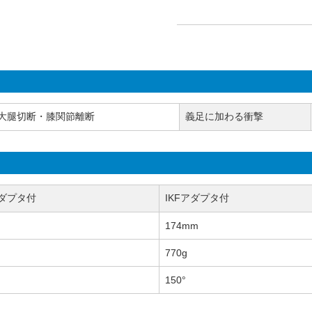
大腿切断・膝関節離断
義足に加わる衝撃
ダプタ付
IKFアダプタ付
174mm
770g
150°