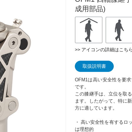
成用部品)
>> アイコンの詳細はこち
取扱説明書
OFM1は高い安全性を要
です。
この膝継手は、立位を取
ます。したがって、特に
方に適しています。
・ 高い安全性を有するロ
は理想的