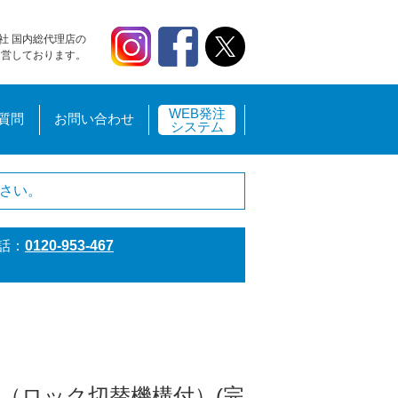
社 国内総代理店の
運営しております。
WEB発注
質問
お問い合わせ
システム
さい。
話：
0120-953-467
手（ロック切替機構付）(完