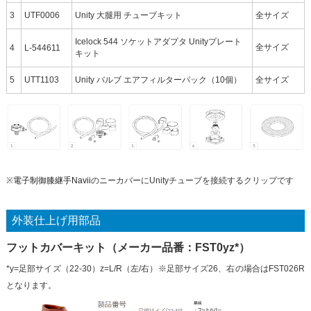
3
UTF0006
Unity 大腿用 チューブキット
全サイズ
Icelock 544 ソケットアダプタ Unityプレート
全サイズ
4
L-544611
キット
5
UTT1103
Unity バルブ エアフィルターパック（10個）
全サイズ
※
電子制御膝継手Navii
のニーカバーにUnityチューブを接続するクリップです
外装仕上げ用部品
フットカバーキット（メーカー品番：FST0yz*）
*y=足部サイズ（22-30）z=L/R（左/右）※足部サイズ26、右の場合はFST026R
となります。