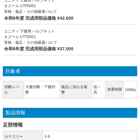
ユニティ 大腿用 バルブキット
オズール UTF0001
骨格・義足・その他吸着バルブ
令和8年度 完成用部品価格 ¥42,600
ユニティ 下腿用 バルブキット
オズール UTT0001
骨格・義足・その他吸着バルブ
令和8年度 完成用部品価格 ¥37,000
対象者
切断レベ
大腿切断・下腿切
義足に加わる衝
低～
体重制限
166kg
ル
断
撃
高
製品情報
足部情報
カテゴリー
1-9