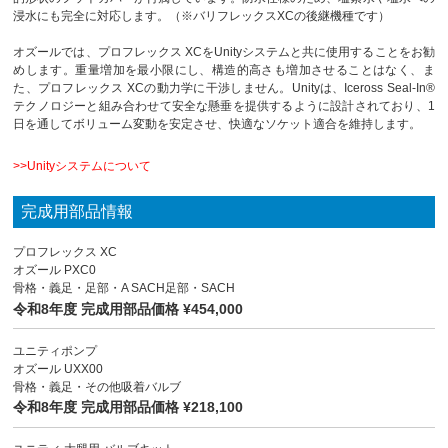
浸水にも完全に対応します。（※バリフレックスXCの後継機種です）
オズールでは、プロフレックス XCをUnityシステムと共に使用することをお勧
めします。重量増加を最小限にし、構造的高さも増加させることはなく、ま
た、プロフレックス XCの動力学に干渉しません。Unityは、Iceross Seal-In®
テクノロジーと組み合わせて安全な懸垂を提供するように設計されており、1
日を通してボリューム変動を安定させ、快適なソケット適合を維持します。
>>
Unityシステムについて
完成用部品情報
プロフレックス XC
オズール PXC0
骨格・義足・足部・A SACH足部・SACH
令和8年度 完成用部品価格 ¥454,000
ユニティポンプ
オズール UXX00
骨格・義足・その他吸着バルブ
令和8年度 完成用部品価格 ¥218,100