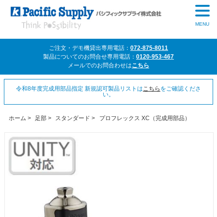
MENU
ご注文・デモ機貸出専用電話：
072-875-8011
製品についてのお問合せ専用電話：
0120-953-467
メールでのお問合わせは
こちら
令和8年度完成用部品指定 新規認可製品リストは
こちら
をご確認くださ
い。
ホーム
>
足部
>
スタンダード
>
プロフレックス XC（完成用部品）