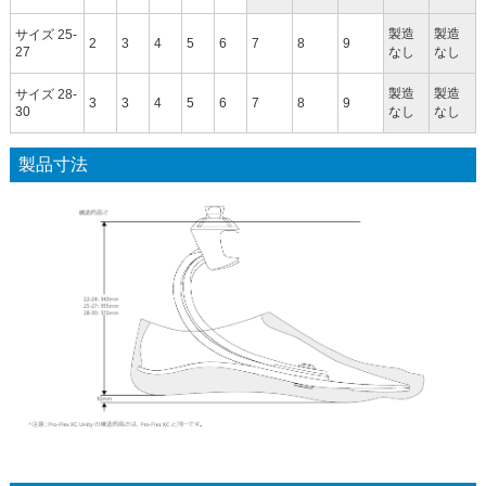
製造
製造
サイズ 25-
2
3
4
5
6
7
8
9
27
なし
なし
製造
製造
サイズ 28-
3
3
4
5
6
7
8
9
30
なし
なし
製品寸法