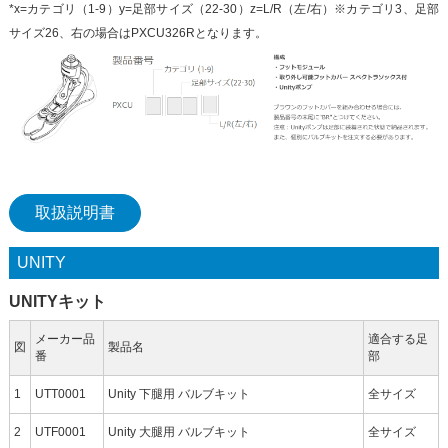
*x=カテゴリ（1-9）y=足部サイズ（22-30）z=L/R（左/右）※カテゴリ3、足部
サイズ26、右の場合はPXCU326Rとなります。
取扱説明書
UNITY
UNITYキット
メーカー品
適合する足
図
製品名
番
部
1
UTT0001
Unity 下腿用 バルブキット
全サイズ
2
UTF0001
Unity 大腿用 バルブキット
全サイズ