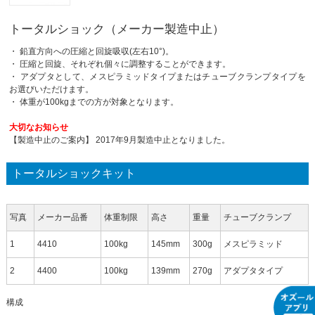
トータルショック（メーカー製造中止）
・ 鉛直方向への圧縮と回旋吸収(左右10°)。
・ 圧縮と回旋、それぞれ個々に調整することができます。
・ アダプタとして、メスピラミッドタイプまたはチューブクランプタイプを
お選びいただけます。
・ 体重が100kgまでの方が対象となります。
大切なお知らせ
【製造中止のご案内】 2017年9月製造中止となりました。
トータルショックキット
写真
メーカー品番
体重制限
高さ
重量
チューブクランプ
1
4410
100kg
145mm
300g
メスピラミッド
2
4400
100kg
139mm
270g
アダプタタイプ
構成