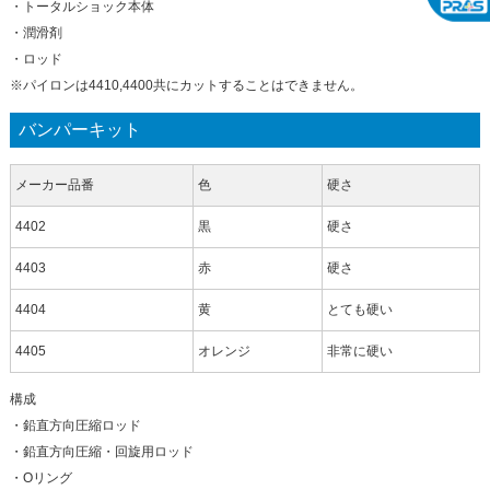
・トータルショック本体
・潤滑剤
・ロッド
※パイロンは4410,4400共にカットすることはできません。
バンパーキット
メーカー品番
色
硬さ
4402
黒
硬さ
4403
赤
硬さ
4404
黄
とても硬い
4405
オレンジ
非常に硬い
構成
・鉛直方向圧縮ロッド
・鉛直方向圧縮・回旋用ロッド
・Oリング