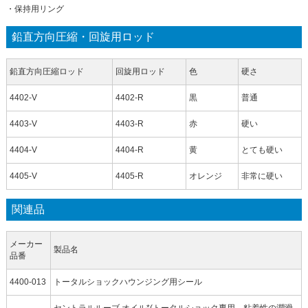
・保持用リング
鉛直方向圧縮・回旋用ロッド
鉛直方向圧縮ロッド
回旋用ロッド
色
硬さ
4402-V
4402-R
黒
普通
4403-V
4403-R
赤
硬い
4404-V
4404-R
黄
とても硬い
4405-V
4405-R
オレンジ
非常に硬い
関連品
メーカー
製品名
品番
4400-013
トータルショックハウンジング用シール