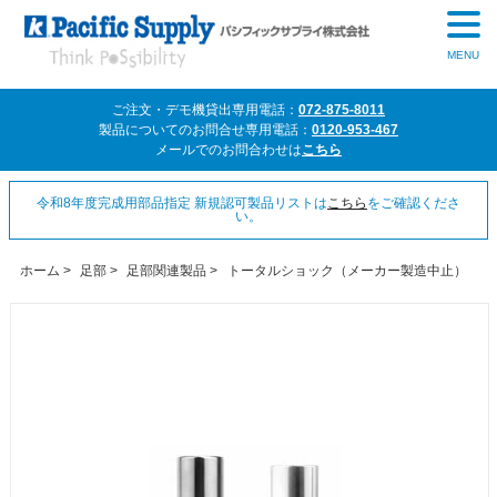
MENU
ご注文・デモ機貸出専用電話：
072-875-8011
製品についてのお問合せ専用電話：
0120-953-467
メールでのお問合わせは
こちら
令和8年度完成用部品指定 新規認可製品リストは
こちら
をご確認くださ
い。
ホーム
>
足部
>
足部関連製品
>
トータルショック（メーカー製造中止）