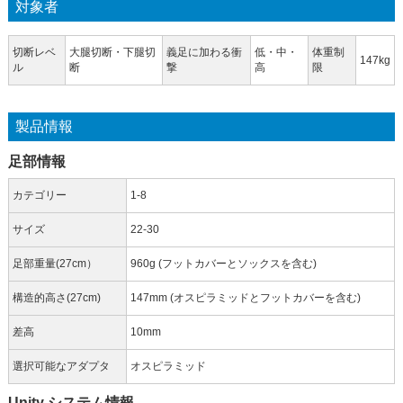
対象者
切断レベ
大腿切断・下腿切
義足に加わる衝
低・中・
体重制
147kg
ル
断
撃
高
限
製品情報
足部情報
カテゴリー
1-8
サイズ
22-30
足部重量(27cm）
960g (フットカバーとソックスを含む)
構造的高さ(27cm)
147mm (オスピラミッドとフットカバーを含む)
差高
10mm
選択可能なアダプタ
オスピラミッド
Unity システム情報