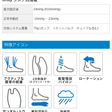
最大陰圧値
24inHg (610mmHg)
正常作動圧
-15inHg ~ -23inHg
付加システム重量
75g (ポンプ、ソケットバルブ、チューブを含む)
特徴アイコン