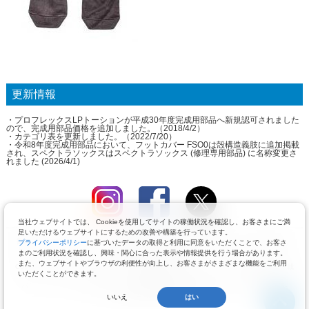
更新情報
・プロフレックスLPトーションが平成30年度完成用部品へ新規認可されました
ので、完成用部品価格を追加しました。（2018/4/2）
・カテゴリ表を更新しました。（2022/7/20）
・令和8年度完成用部品において、フットカバー FSO0は殻構造義肢に追加掲載
され、スペクトラソックスはスペクトラソックス (修理専用部品) に名称変更さ
れました (2026/4/1)
当社ウェブサイトでは、 Cookieを使用してサイトの稼働状況を確認し、お客さまにご満
足いただけるウェブサイトにするための改善や構築を行っています。
推奨ブラウザ：Google Chrome（最新版）、Mozilla Firefox（最新版）、Safari5.0以降、
プライバシーポリシー
に基づいたデータの取得と利用に同意をいただくことで、お客さ
Internet Explorer10以上
まのご利用状況を確認し、興味・関心に合った表示や情報提供を行う場合があります。
また、ウェブサイトやブラウザの利便性が向上し、お客さまがさまざまな機能をご利用
Copyright © by Pacific Supply Co.,Ltd. All Rights Reserved. コンテンツの無断使用・転載
いただくことができます。
を禁じます。
パシフィックサプライ株式会社 〒574-0064 大阪府大東市御領1-12-1 TEL.072-875-
8013 FAX.072-875-8017
いいえ
はい