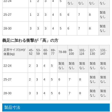
22-24
1
2
3
4
5
なし
なし
なし
なし
製造
25-27
1
2
3
4
5
6
7
8
なし
製造
28-30
3
3
3
4
5
6
7
8
なし
義足に加わる衝撃が「高」の方
足部サイズ(cm)/
45-
53-
60-
69-
89-
101-
117-
131-
78-88
52
59
68
77
100
116
130
147
体重(kg)
製造
製造
製造
製造
製造
22-24
2
3
4
5
なし
なし
なし
なし
なし
製造
製造
25-27
2
3
4
5
6
7
8
なし
なし
製造
製造
28-30
3
3
4
5
6
7
8
なし
なし
製品寸法