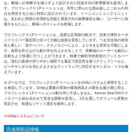
は、断端への剪断力を減らすよう設計された回旋方向の衝撃吸収を提供しま
す。プロフレックス LPトーションは、非常に滑らかな踏み返しとこれらの利
点を実現するために特別に設計されています。トーションショックユニット
は、失われた関節の生理的な回旋と垂直方向の衝撃吸収を補い、ユーザーに快
適さをもたらし、断端へのストレスを軽減します。
プロフレックス LPトーションは、高度な足関節の動きで、従来の薄型カーボ
ンファイバー製足部と比べて大幅な改善を実現しています。つま先全体の有効
長と新しい「逆テーパー」テクノロジーにより、より大きな背屈を可能にしま
す。負荷を抑えながら動力学を向上させることで、長断端のユーザーも幅広い
活動をより快適に行うことができます。軽量で解剖学的形状のフットカバー
は、濡れた路面や滑りやすい場所でも素足で安定性を保つグリップソールと、
ビーチサンダルを含むさまざまなフットウェアに対応するサンダル・トウを備
えています。
オズールでは、プロフレックス LP トーションをUnityシステムと併用すること
を推奨しています。Unityは重量の増加や構造的高さの変化を最小限に抑え、
プロフレックス LPトーションの動力学に干渉しません。Iceross Seal-In®テク
ノロジーと組み合わせて安全な懸垂を提供し、1日を通してボリューム変動を
安定させ、快適なソケット適合を維持します。
>>
Unityシステムについて
完成用部品情報