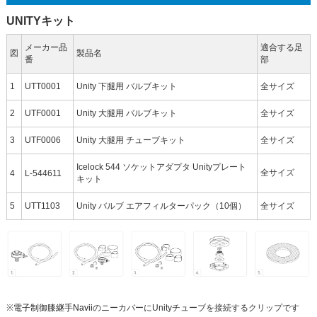
UNITYキット
メーカー品
適合する足
図
製品名
番
部
1
UTT0001
Unity 下腿用 バルブキット
全サイズ
2
UTF0001
Unity 大腿用 バルブキット
全サイズ
3
UTF0006
Unity 大腿用 チューブキット
全サイズ
Icelock 544 ソケットアダプタ Unityプレート
全サイズ
4
L-544611
キット
5
UTT1103
Unity バルブ エアフィルターパック（10個）
全サイズ
※
電子制御膝継手Navii
のニーカバーにUnityチューブを接続するクリップです