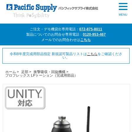
MENU
ご注文・デモ機貸出専用電話：
072-875-8011
製品についてのお問合せ専用電話：
0120-953-467
メールでのお問合わせは
こちら
令和8年度完成用部品指定 新規認可製品リストは
こちら
をご確認くださ
い。
ホーム
>
足部
>
衝撃吸収・回旋機構
>
プロフレックス LPトーション（完成用部品）