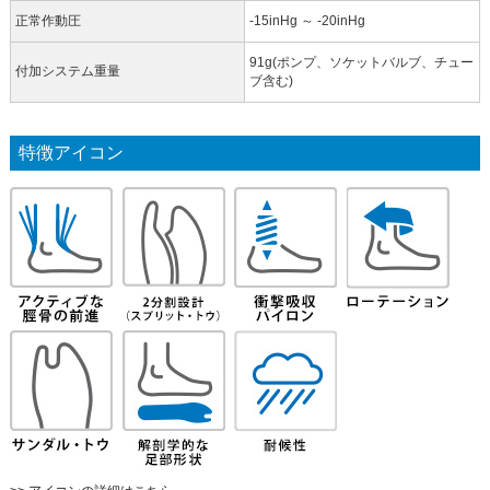
正常作動圧
-15inHg ～ -20inHg
91g(ポンプ、ソケットバルブ、チュー
付加システム重量
ブ含む)
特徴アイコン