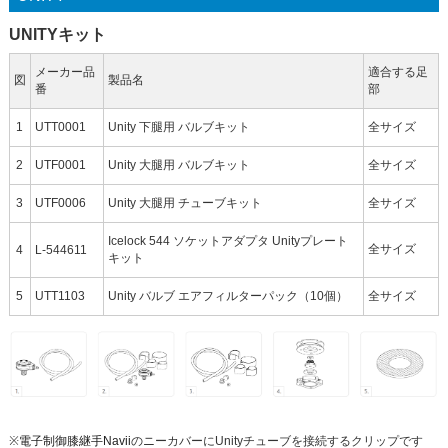
UNITYキット
メーカー品
適合する足
図
製品名
番
部
1
UTT0001
Unity 下腿用 バルブキット
全サイズ
2
UTF0001
Unity 大腿用 バルブキット
全サイズ
3
UTF0006
Unity 大腿用 チューブキット
全サイズ
Icelock 544 ソケットアダプタ Unityプレート
全サイズ
4
L-544611
キット
5
UTT1103
Unity バルブ エアフィルターパック（10個）
全サイズ
※
電子制御膝継手Navii
のニーカバーにUnityチューブを接続するクリップです