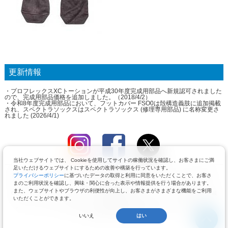
更新情報
・プロフレックスXCトーションが平成30年度完成用部品へ新規認可されました
ので、完成用部品価格を追加しました。（2018/4/2）
・令和8年度完成用部品において、フットカバー FSO0は殻構造義肢に追加掲載
され、スペクトラソックスはスペクトラソックス (修理専用部品) に名称変更さ
れました (2026/4/1)
当社ウェブサイトでは、 Cookieを使用してサイトの稼働状況を確認し、お客さまにご満
足いただけるウェブサイトにするための改善や構築を行っています。
推奨ブラウザ：Google Chrome（最新版）、Mozilla Firefox（最新版）、Safari5.0以降、
プライバシーポリシー
に基づいたデータの取得と利用に同意をいただくことで、お客さ
Internet Explorer10以上
まのご利用状況を確認し、興味・関心に合った表示や情報提供を行う場合があります。
また、ウェブサイトやブラウザの利便性が向上し、お客さまがさまざまな機能をご利用
Copyright © by Pacific Supply Co.,Ltd. All Rights Reserved. コンテンツの無断使用・転載
いただくことができます。
を禁じます。
パシフィックサプライ株式会社 〒574-0064 大阪府大東市御領1-12-1 TEL.072-875-
8013 FAX.072-875-8017
いいえ
はい