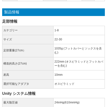
製品情報
足部情報
カテゴリー
1-8
サイズ
22-30
1035g (フットカバーとソックスを含
足部重量(27cm）
む)
222mm (オスピラミッドとフットカバ
構造的高さ(27cm)
ーを含む)
差高
10mm
選択可能なアダプタ
オスピラミッド
Unity システム情報
最大陰圧値
24inHg(610mmHg)