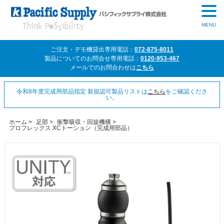
MENU
ご注文・デモ機貸出専用電話：
072-875-8011
製品についてのお問合せ専用電話：
0120-953-467
メールでのお問合わせは
こちら
令和8年度完成用部品指定 新規認可製品リストは
こちら
をご確認くださ
い。
ホーム
>
足部
>
衝撃吸収・回旋機構
>
プロフレックス XCトーション（完成用部品）