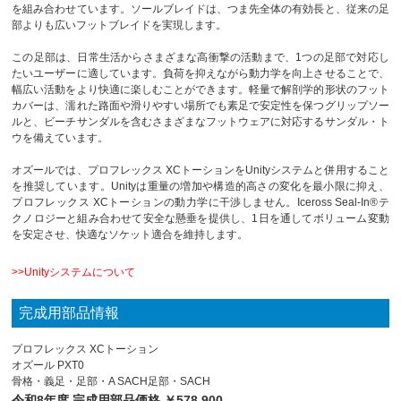
を組み合わせています。ソールブレイドは、つま先全体の有効長と、従来の足
部よりも広いフットブレイドを実現します。
この足部は、日常生活からさまざまな高衝撃の活動まで、1つの足部で対応し
たいユーザーに適しています。負荷を抑えながら動力学を向上させることで、
幅広い活動をより快適に楽しむことができます。軽量で解剖学的形状のフット
カバーは、濡れた路面や滑りやすい場所でも素足で安定性を保つグリップソー
ルと、ビーチサンダルを含むさまざまなフットウェアに対応するサンダル・ト
ウを備えています。
オズールでは、プロフレックス XCトーションをUnityシステムと併用すること
を推奨しています。Unityは重量の増加や構造的高さの変化を最小限に抑え、
プロフレックス XCトーションの動力学に干渉しません。Iceross Seal-In®テ
クノロジーと組み合わせて安全な懸垂を提供し、1日を通してボリューム変動
を安定させ、快適なソケット適合を維持します。
>>
Unityシステムについて
完成用部品情報
プロフレックス XCトーション
オズール PXT0
骨格・義足・足部・A SACH足部・SACH
令和8年度 完成用部品価格 ￥578,900