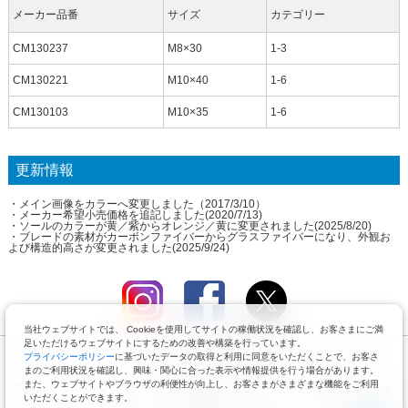
メーカー品番
サイズ
カテゴリー
CM130237
M8×30
1-3
CM130221
M10×40
1-6
CM130103
M10×35
1-6
更新情報
・メイン画像をカラーへ変更しました（2017/3/10）
・メーカー希望小売価格を追記しました(2020/7/13)
・ソールのカラーが黄／紫からオレンジ／黄に変更されました(2025/8/20)
・ブレードの素材がカーボンファイバーからグラスファイバーになり、外観お
よび構造的高さが変更されました(2025/9/24)
当社ウェブサイトでは、 Cookieを使用してサイトの稼働状況を確認し、お客さまにご満
足いただけるウェブサイトにするための改善や構築を行っています。
推奨ブラウザ：Google Chrome（最新版）、Mozilla Firefox（最新版）、Safari5.0以降、
プライバシーポリシー
に基づいたデータの取得と利用に同意をいただくことで、お客さ
Internet Explorer10以上
まのご利用状況を確認し、興味・関心に合った表示や情報提供を行う場合があります。
また、ウェブサイトやブラウザの利便性が向上し、お客さまがさまざまな機能をご利用
Copyright © by Pacific Supply Co.,Ltd. All Rights Reserved. コンテンツの無断使用・転載を
いただくことができます。
禁じます。