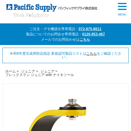
MENU
ご注文・デモ機貸出専用電話：
072-875-8011
製品についてのお問合せ専用電話：
0120-953-467
メールでのお問合わせは
こちら
令和8年度完成用部品指定 新規認可製品リストは
こちら
をご確認くださ
い。
ホーム
>
ジュニア
>
ジュニア
>
フレックスラン ジュニア with ナイキソール