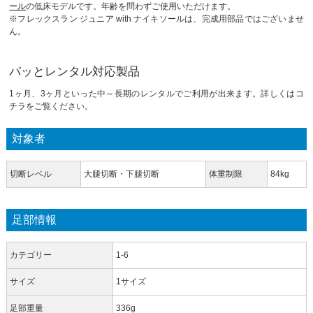
ール
の低床モデルです。年齢を問わずご使用いただけます。
※フレックスラン ジュニア with ナイキソールは、完成用部品ではございませ
ん。
パッとレンタル対応製品
1ヶ月、3ヶ月といった中～長期のレンタルでご利用が出来ます。詳しくは
コ
チラ
をご覧ください。
対象者
切断レベル
大腿切断・下腿切断
体重制限
84kg
足部情報
カテゴリー
1-6
サイズ
1サイズ
足部重量
336g