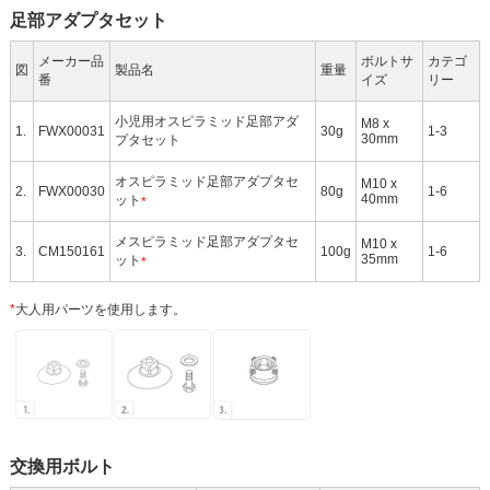
足部アダプタセット
メーカー品
ボルトサ
カテゴ
図
製品名
重量
番
イズ
リー
小児用オスピラミッド足部アダ
M8 x
1.
FWX00031
30g
1-3
30mm
プタセット
オスピラミッド足部アダプタセ
M10 x
2.
FWX00030
80g
1-6
40mm
ット
*
メスピラミッド足部アダプタセ
M10 x
3.
CM150161
100g
1-6
35mm
ット
*
*
大人用パーツを使用します。
交換用ボルト