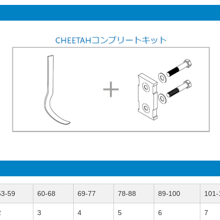
53-59
60-68
69-77
78-88
89-100
101-
2
3
4
5
6
7