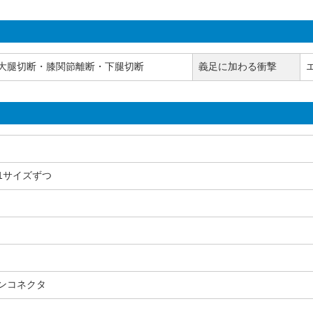
大腿切断・膝関節離断・下腿切断
義足に加わる衝撃
1サイズずつ
ンコネクタ