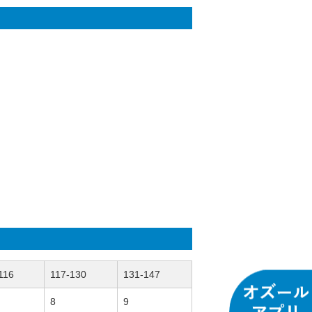
116
117-130
131-147
8
9