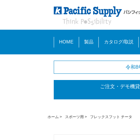
HOME
製品
カタログ/取説
令和8
ご注文・デモ機貸
ホーム
>
スポーツ用
>
フレックスフット チータ