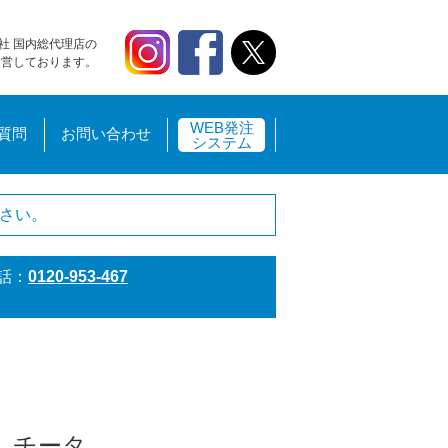
社 国内総代理店の
運営しております。
WEB発注
質問
お問い合わせ
システム
さい。
話：
0120-953-467
 チータ