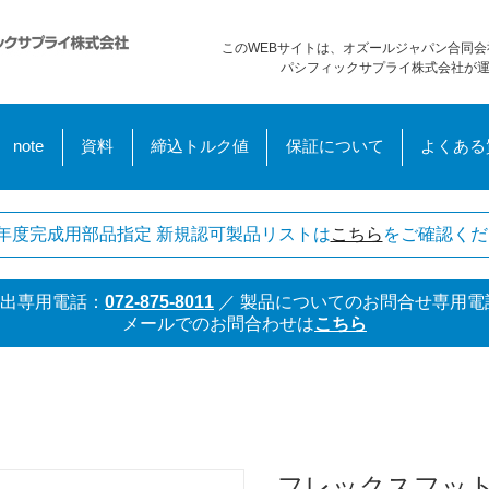
このWEBサイトは、オズールジャパン合同会
パシフィックサプライ株式会社が
note
資料
締込トルク値
保証について
よくある
年度完成用部品指定 新規認可製品リストは
こちら
をご確認くだ
出専用電話：
072-875-8011
／
製品についてのお問合せ専用電
メールでのお問合わせは
こちら
フレックスフット